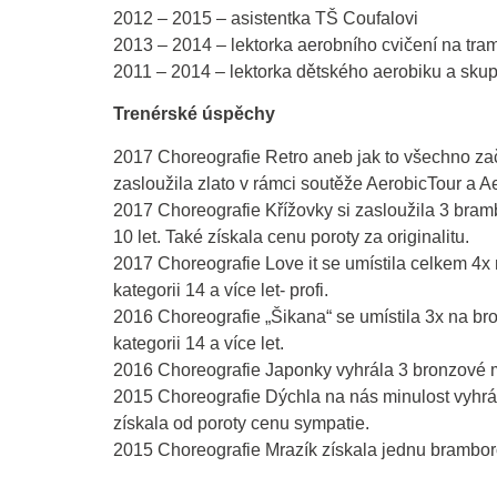
2012 – 2015 – asistentka TŠ Coufalovi
2013 – 2014 – lektorka aerobního cvičení na tram
2011 – 2014 – lektorka dětského aerobiku a skupi
Trenérské úspěchy
2017 Choreografie Retro aneb jak to všechno zača
zasloužila zlato v rámci soutěže AerobicTour a Ae
2017 Choreografie Křížovky si zasloužila 3 bramb
10 let. Také získala cenu poroty za originalitu.
2017 Choreografie Love it se umístila celkem 4x 
kategorii 14 a více let- profi.
2016 Choreografie „Šikana“ se umístila 3x na bro
kategorii 14 a více let.
2016 Choreografie Japonky vyhrála 3 bronzové med
2015 Choreografie Dýchla na nás minulost vyhrála
získala od poroty cenu sympatie.
2015 Choreografie Mrazík získala jednu bramborov