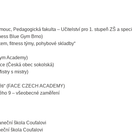
omouc, Pedagogická fakulta – Učitelství pro 1. stupeň ZŠ a spec
tness Blue Gym Brno)
em, fitness týmy, pohybové skladby“
Gym Academy)
tce (Česká obec sokolská)
stry s mistry)
m děti“ (FACE CZECH ACADEMY)
kého 9 – všeobecné zaměření
aneční škola Coufalovi
eční škola Coufalovi