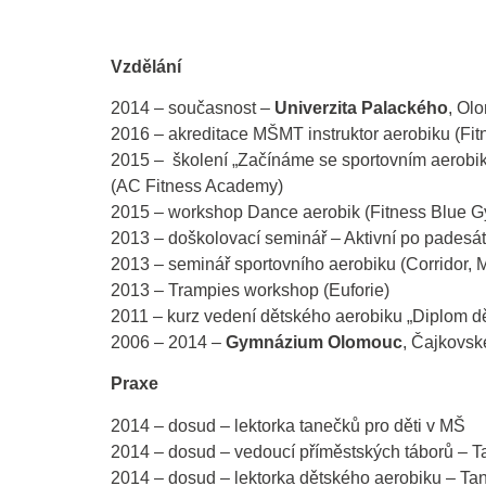
Vzdělání
2014 – současnost –
Univerzita Palackého
, Ol
2016 – akreditace MŠMT instruktor aerobiku (Fi
2015 – školení „Začínáme se sportovním aerobik
(AC Fitness Academy)
2015 – workshop Dance aerobik (Fitness Blue 
2013 – doškolovací seminář – Aktivní po padesá
2013 – seminář sportovního aerobiku (Corridor, Mi
2013 – Trampies workshop (Euforie)
2011 – kurz vedení dětského aerobiku „Diplo
2006 – 2014 –
Gymnázium Olomouc
, Čajkovs
Praxe
2014 – dosud – lektorka tanečků pro děti v MŠ
2014 – dosud – vedoucí příměstských táborů – T
2014 – dosud – lektorka dětského aerobiku – Tan