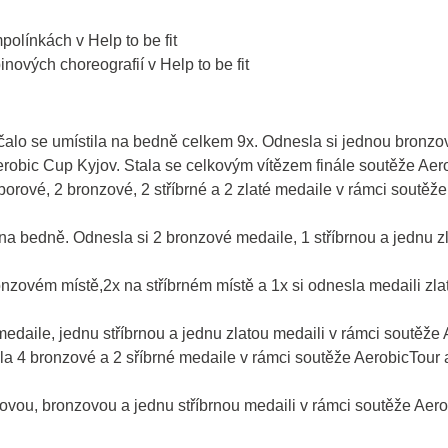
polínkách v Help to be fit
nových choreografií v Help to be fit
lo se umístila na bedně celkem 9x. Odnesla si jednou bronzovou
robic Cup Kyjov. Stala se celkovým vítězem finále soutěže Aerob
orové, 2 bronzové, 2 stříbrné a 2 zlaté medaile v rámci soutěže
na bedně. Odnesla si 2 bronzové medaile, 1 stříbrnou a jednu z
nzovém místě,2x na stříbrném místě a 1x si odnesla medaili zlat
aile, jednu stříbrnou a jednu zlatou medaili v rámci soutěže Aer
 4 bronzové a 2 sříbrné medaile v rámci soutěže AerobicTour a Dě
ou, bronzovou a jednu stříbrnou medaili v rámci soutěže Aerobic