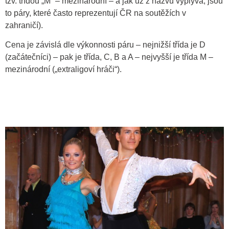
tzv. třídou „M“ – mezinárodní – a jak už z názvu vyplývá, jsou
to páry, které často reprezentují ČR na soutěžích v
zahraničí).
Cena je závislá dle výkonnosti páru – nejnižší třída je D
(začátečníci) – pak je třída, C, B a A – nejvyšší je třída M –
mezinárodní („extraligoví hráči“).