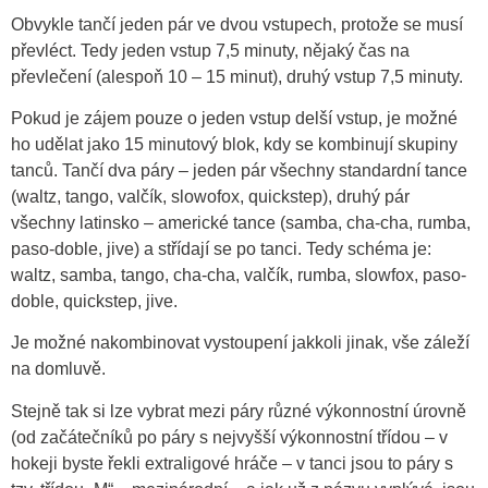
Obvykle tančí jeden pár ve dvou vstupech, protože se musí
převléct. Tedy jeden vstup 7,5 minuty, nějaký čas na
převlečení (alespoň 10 – 15 minut), druhý vstup 7,5 minuty.
Pokud je zájem pouze o jeden vstup delší vstup, je možné
ho udělat jako 15 minutový blok, kdy se kombinují skupiny
tanců. Tančí dva páry – jeden pár všechny standardní tance
(waltz, tango, valčík, slowofox, quickstep), druhý pár
všechny latinsko – americké tance (samba, cha-cha, rumba,
paso-doble, jive) a střídají se po tanci. Tedy schéma je:
waltz, samba, tango, cha-cha, valčík, rumba, slowfox, paso-
doble, quickstep, jive.
Je možné nakombinovat vystoupení jakkoli jinak, vše záleží
na domluvě.
Stejně tak si lze vybrat mezi páry různé výkonnostní úrovně
(od začátečníků po páry s nejvyšší výkonnostní třídou – v
hokeji byste řekli extraligové hráče – v tanci jsou to páry s