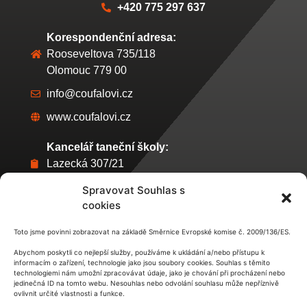
+420 775 297 637
Korespondenční adresa:
Rooseveltova 735/118
Olomouc 779 00
info@coufalovi.cz
www.coufalovi.cz
Kancelář taneční školy:
Lazecká 307/21
Olomouc
Spravovat Souhlas s
Úřední hodiny:
cookies
každé ÚTERÝ 17:00 - 18:00 hod
Toto jsme povinni zobrazovat na základě Směrnice Evropské komise č. 2009/136/ES.
Abychom poskytli co nejlepší služby, používáme k ukládání a/nebo přístupu k
informacím o zařízení, technologie jako jsou soubory cookies. Souhlas s těmito
technologiemi nám umožní zpracovávat údaje, jako je chování při procházení nebo
jedinečná ID na tomto webu. Nesouhlas nebo odvolání souhlasu může nepříznivě
ovlivnit určité vlastnosti a funkce.