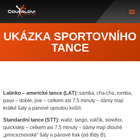
UKÁZKA SPORTOVNÍHO
TANCE
Latinko – americké tance (LAT):
samba, cha-cha, rumba,
paso – doble, jive – celkem asi 7.5 minuty – dámy mají
krátké šaty a pánové upnutou košili.
Standardní tance (STT):
waltz, tango, valčík, slowfox,
quickstep – celkem asi 7.5 minuty – dámy mají dlouhé
„princeznovské“ šaty a pánové frak (od třídy B).