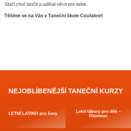
Stačí chuť tančit a udělat něco pro sebe.
Těšíme se na Vás v Taneční škole Coufalovi!
NEJOBLÍBENĚJŠÍ TANEČNÍ KURZY
Letní tábory pro děti –
LETNÍ LATINO pro ženy
Olomouc