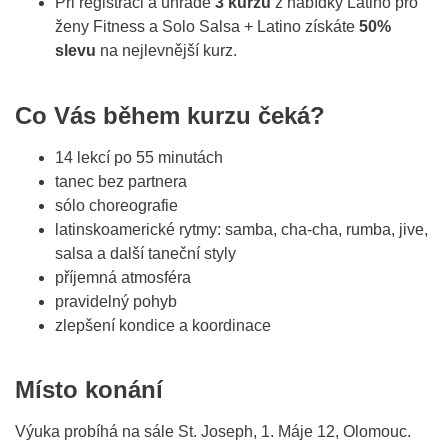
Při registraci a úhradě
3 kurzů
z nabídky Latino pro
ženy Fitness a Solo Salsa + Latino získáte
50%
slevu
na nejlevnější kurz.
Co Vás během kurzu čeká?
14 lekcí po 55 minutách
tanec bez partnera
sólo choreografie
latinskoamerické rytmy: samba, cha-cha, rumba, jive,
salsa a další taneční styly
příjemná atmosféra
pravidelný pohyb
zlepšení kondice a koordinace
Místo konání
Výuka probíhá na sále St. Joseph, 1. Máje 12, Olomouc.