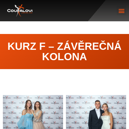
KURZ F – ZÁVĚREČNÁ
KOLONA