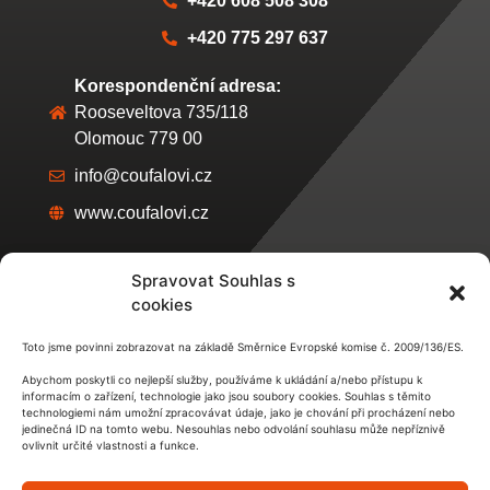
Korespondenční adresa:
Rooseveltova 735/118
Olomouc 779 00
info@coufalovi.cz
www.coufalovi.cz
Kancelář taneční školy:
Lazecká 307/21
Olomouc
Spravovat Souhlas s
Úřední hodiny:
cookies
každé ÚTERÝ 17:00 - 18:00 hod
Toto jsme povinni zobrazovat na základě Směrnice Evropské komise č. 2009/136/ES.
Abychom poskytli co nejlepší služby, používáme k ukládání a/nebo přístupu k
informacím o zařízení, technologie jako jsou soubory cookies. Souhlas s těmito
technologiemi nám umožní zpracovávat údaje, jako je chování při procházení nebo
jedinečná ID na tomto webu. Nesouhlas nebo odvolání souhlasu může nepříznivě
ovlivnit určité vlastnosti a funkce.