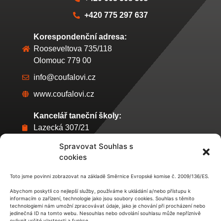
+420 775 297 637
Korespondenční adresa:
Rooseveltova 735/118
Olomouc 779 00
info@coufalovi.cz
www.coufalovi.cz
Kancelář taneční školy:
Lazecká 307/21
Olomouc
Spravovat Souhlas s
Úřední hodiny:
cookies
každé ÚTERÝ 17:00 - 18:00 hod
Toto jsme povinni zobrazovat na základě Směrnice Evropské komise č. 2009/136/ES.
Abychom poskytli co nejlepší služby, používáme k ukládání a/nebo přístupu k
informacím o zařízení, technologie jako jsou soubory cookies. Souhlas s těmito
technologiemi nám umožní zpracovávat údaje, jako je chování při procházení nebo
jedinečná ID na tomto webu. Nesouhlas nebo odvolání souhlasu může nepříznivě
ovlivnit určité vlastnosti a funkce.