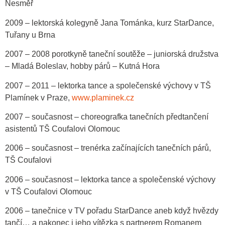
Nesměř
2009 – lektorská kolegyně Jana Tománka, kurz StarDance,
Tuřany u Brna
2007 – 2008 porotkyně taneční soutěže – juniorská družstva
– Mladá Boleslav, hobby párů – Kutná Hora
2007 – 2011 – lektorka tance a společenské výchovy v TŠ
Plamínek v Praze,
www.plaminek.cz
2007 – současnost – choreografka tanečních předtančení
asistentů TŠ Coufalovi Olomouc
2006 – současnost – trenérka začínajících tanečních párů,
TŠ Coufalovi
2006 – současnost – lektorka tance a společenské výchovy
v TŠ Coufalovi Olomouc
2006 – tanečnice v TV pořadu StarDance aneb když hvězdy
tančí… a nakonec i jeho vítězka s partnerem Romanem