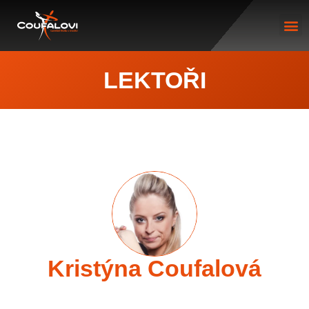
LEKTOŘI
Kristýna Coufalová